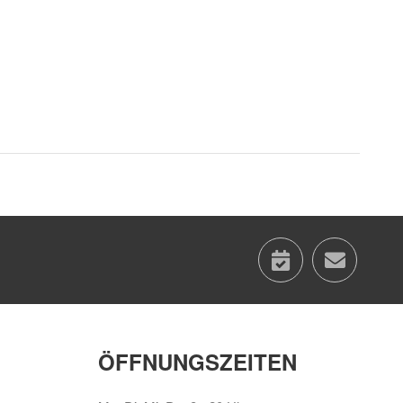
calenda
con
ÖFFNUNGSZEITEN